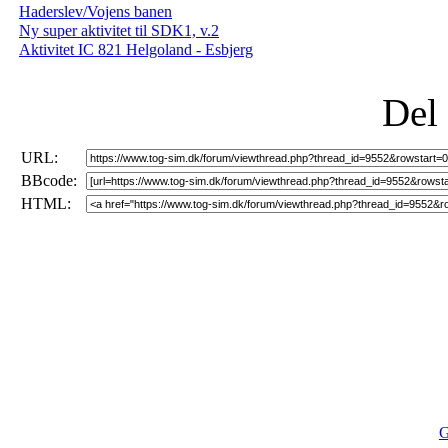
Haderslev/Vojens banen
Ny super aktivitet til SDK1, v.2
Aktivitet IC 821 Helgoland - Esbjerg
Del
URL:
BBcode:
HTML:
G