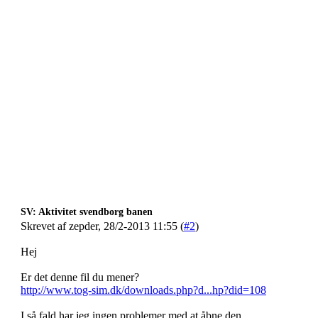
SV: Aktivitet svendborg banen
Skrevet af zepder, 28/2-2013 11:55 (
#2
)
Hej
Er det denne fil du mener?
http://www.tog-sim.dk/downloads.php?d...hp?did=108
I så fald har jeg ingen problemer med at åbne den.