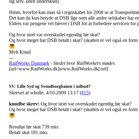
sig selv, uden underskud).
Hmm, hvorfor kan man så i regnskabet for 2008 se at Transportminis
Det kan da kun betyde at DSB lige som alle andre selskaber har en
Elders var pengene vel blevet i DSB for at forbedere servicen for 
Og hvor stort var overskudet egentlig før skat?
Og hvor meget har DSB betalt i skat? (skatten er vel også en form fo
Mvh Knud
---
RailWorks Danmark
- Stedet hvor RailWorkers mødes
[url=www.RailWorks.dk]www.RailWorks.dk[/url]
SV: Lille Syd og Svendborgbanen i udbud?
Skrevet af wholle, 4/10-2009 13:17 (
#15
)
knudbe skrev:
Og hvor stort var overskudet egentlig før skat?
Og hvor meget har DSB betalt i skat? (skatten er vel også en form fo
Resultat før skat 739 mio.
Betalt skat 181 mio.