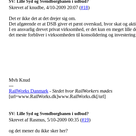
SV: Lille Syd og Svendborgbanen i udbud?
Skrevet af knudbe, 4/10-2009 20:07 (
#18
)
Det er ikke det at det drejer sig om.
Det afgørende er at DSB giver et pænt overskud, hvor skat og akt
I en ansvarlig drevet privat virksomhed, er det kun en meget lille 
det meste forbliver i virksomheden til konsolidering og investering 
Mvh Knud
---
RailWorks Danmark
- Stedet hvor RailWorkers mødes
[url=www.RailWorks.dk]www.RailWorks.dk[/url]
SV: Lille Syd og Svendborgbanen i udbud?
Skrevet af Rasmus, 5/10-2009 00:35 (
#19
)
og det mener du ikke sker her?