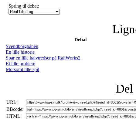
Spring til debat:
Lign
Debat
Svendborgbanen
En lille historie
Spar en lille halvtredser på RailWorks2
Et lille problem
Morsomt lille spil
Del
URL:
BBcode:
HTML: