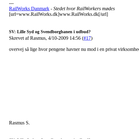
---
RailWorks Danmark
- Stedet hvor RailWorkers mødes
[url=www.RailWorks.dk]www.RailWorks.dk[/url]
SV: Lille Syd og Svendborgbanen i udbud?
Skrevet af Rasmus, 4/10-2009 14:56 (
#17
)
overvej så lige hvor pengene havner nu mod i en privat virksomhe
Rasmus S.