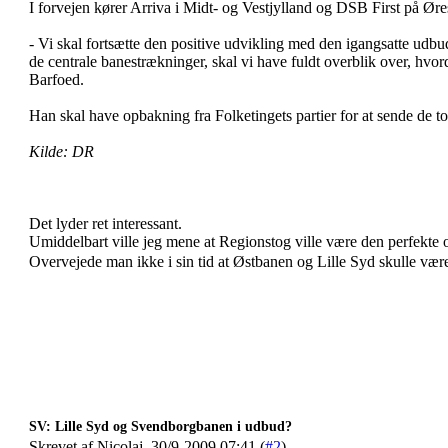
I forvejen kører Arriva i Midt- og Vestjylland og DSB First på Ør
- Vi skal fortsætte den positive udvikling med den igangsatte udb
de centrale banestrækninger, skal vi have fuldt overblik over, h
Barfoed.
Han skal have opbakning fra Folketingets partier for at sende de t
Kilde: DR
Det lyder ret interessant.
Umiddelbart ville jeg mene at Regionstog ville være den perfekte o
Overvejede man ikke i sin tid at Østbanen og Lille Syd skulle vær
SV: Lille Syd og Svendborgbanen i udbud?
Skrevet af Nicolaj, 30/9-2009 07:41 (
#2
)