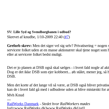
SV: Lille Syd og Svendborgbanen i udbud?
Skrevet af knudbe, 1/10-2009 22:40 (
#7
)
Greforb skrev:
Men det siger vel sig selv? Privatisering = nogen s
servicere folket uden at en masse aktionærer skal tjene noget som he
eller at servicere folket bedst muligt.
Det er jo planen at DSB også skal sælges - i hvert fald nogle af ak
Dog er det ikke DSB som ejer kobberet... øh stålet, mener jeg, s
DSB.
Men det korte af det lange vil så være, at DSB også bliver privatise
kan de i hvert fald gå med i udbudene uden at blive mistænkt for at 
Mvh Knud
---
RailWorks Danmark
- Stedet hvor RailWorkers mødes
[url=www.RailWorks.dk]www.RailWorks.dk[/url]