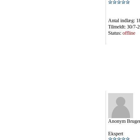
Antal indlæg:
1
Tilmeldt:
30/7-
Status:
offline
Anonym Bruge
Ekspert