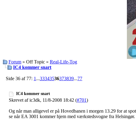
Forum
» Off Topic »
Real-Life-Tog
IC4 kommer snart
Side 36 af 77:
1
...
33
34
35
36
37
38
39
...
77
IC4 kommer snart
Skrevet af ic3dk, 11/8-2008 18:42 (
#701
)
Og når man alligevel er på Hovedbanen i morgen 13.29 for at spotte
se når EA 3001 kommer hjem med værkstedsvogne fra Helsingør.