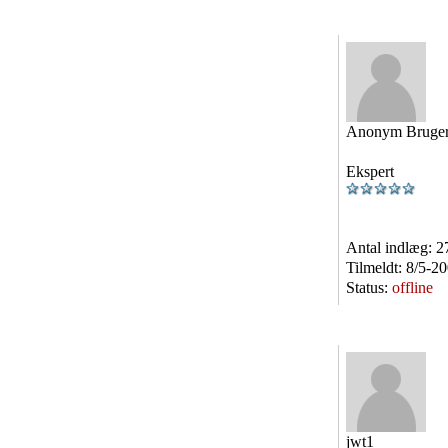
Anonym Bruge
Ekspert
Antal indlæg:
2
Tilmeldt:
8/5-2
Status:
offline
jwt1