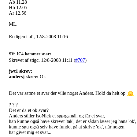
Ab 11.28
Hb 12.05
Ar 12.56
ML.
Redigeret af , 12/8-2008 11:16
SV: IC4 kommer snart
Skrevet af stigc, 12/8-2008 11:11 (
#707
)
jwt1 skrev:
andersj skrev:
Ok.
Det var satme et svar der ville noget Anders. Hold da helt op
? ? ?
Det er da et ok svar?
Anders stiller IsoNick et spørgsmål, og får et svar,
han kunne også have skrevet 'tak', det er sådan læser jeg hans 'ok',
kunne sgu også selv have fundet på at skrive 'ok', når nogen
har givet mig et svar...