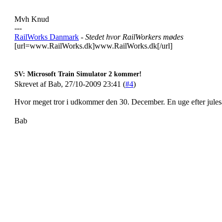
Mvh Knud
---
RailWorks Danmark
- Stedet hvor RailWorkers mødes
[url=www.RailWorks.dk]www.RailWorks.dk[/url]
SV: Microsoft Train Simulator 2 kommer!
Skrevet af Bab, 27/10-2009 23:41 (
#4
)
Hvor meget tror i udkommer den 30. December. En uge efter jules
Bab