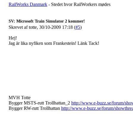
RailWorks Danmark
- Stedet hvor RailWorkers mødes
SV: Microsoft Train Simulator 2 kommer!
Skrevet af totte, 30/10-2009 17:18 (
#5
)
Hej!
Jag är lika nyfiken som Frankestein! Länk Tack!
MVH Totte
Bygger MSTS-rutt Trollhattan_2
http://www.e-buzz.se/forum/sho
Bygger RW-rutt Trollhattan
http://www.e-buzz.se/forum/showthre