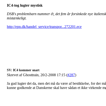
IC4-tog lugter mystisk
DSB's problembarn nummer ét, det fem år forsinkede nye italienske
mistænkeligt.
http://epn.dk/handel_service/transpor...272201.ece
SV: IC4 kommer snart
Skrevet af Ghosttrain, 20/2-2008 17:15 (
#287
)
Ja gud lugter det da, men det må da være af bestikkelse, for der m
kunne godkende at Danskerne skal have sådan et ikke virkende 