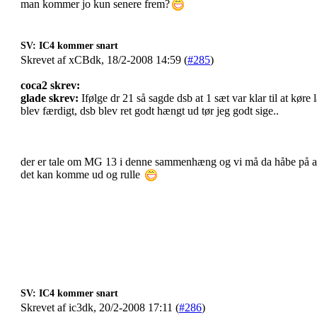
man kommer jo kun senere frem?
SV: IC4 kommer snart
Skrevet af xCBdk, 18/2-2008 14:59 (
#285
)
coca2 skrev:
glade skrev:
Ifølge dr 21 så sagde dsb at 1 sæt var klar til at køre
blev færdigt, dsb blev ret godt hængt ud tør jeg godt sige..
der er tale om MG 13 i denne sammenhæng og vi må da håbe på at d
det kan komme ud og rulle
SV: IC4 kommer snart
Skrevet af ic3dk, 20/2-2008 17:11 (
#286
)