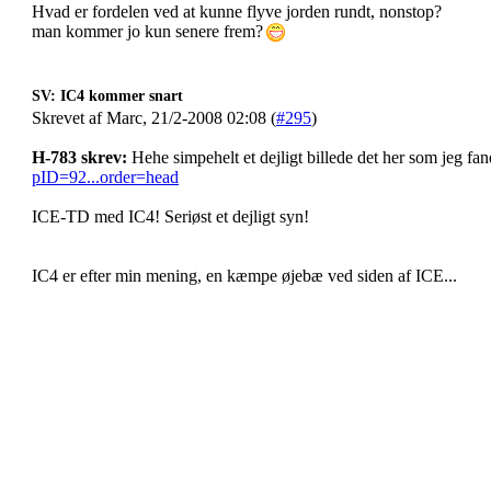
Hvad er fordelen ved at kunne flyve jorden rundt, nonstop?
man kommer jo kun senere frem?
SV: IC4 kommer snart
Skrevet af Marc, 21/2-2008 02:08 (
#295
)
H-783 skrev:
Hehe simpehelt et dejligt billede det her som jeg fa
pID=92...order=head
ICE-TD med IC4! Seriøst et dejligt syn!
IC4 er efter min mening, en kæmpe øjebæ ved siden af ICE...