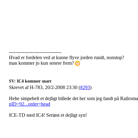
----------------------------------
Hvad er fordelen ved at kunne flyve jorden rundt, nonstop?
man kommer jo kun senere frem?
SV: IC4 kommer snart
Skrevet af H-783, 20/2-2008 23:30 (
#293
)
Hehe simpehelt et dejligt billede det her som jeg fandt på Railrom
pID=92...order=head
ICE-TD med IC4! Seriøst et dejligt syn!