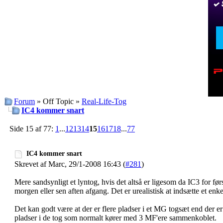
Forum
» Off Topic »
Real-Life-Tog
IC4 kommer snart
Side 15 af 77:
1
...
12
13
14
15
16
17
18
...
77
IC4 kommer snart
Skrevet af Marc, 29/1-2008 16:43 (
#281
)
Mere sandsynligt et lyntog, hvis det altså er ligesom da IC3 for før
morgen eller sen aften afgang. Det er urealistisk at indsætte et en
Det kan godt være at der er flere pladser i et MG togsæt end der e
pladser i de tog som normalt kører med 3 MF'ere sammenkoblet.