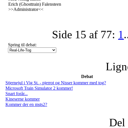
Erich (Ghosttrain) Falensteen
>>Administrator<<
Side 15 af 77:
1
.
Spring til debat:
Lign
Debat
Stjernejul i Vig St. - pjerrot og Nisser kommer med tog?
Microsoft Train Simulator 2 kommer!
Snart forår...
Kineserne kommer
Kommer der en msts2?
Del