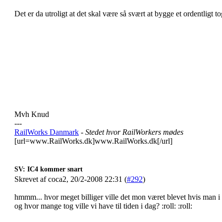
Det er da utroligt at det skal være så svært at bygge et ordentligt to
Mvh Knud
---
RailWorks Danmark
- Stedet hvor RailWorkers mødes
[url=www.RailWorks.dk]www.RailWorks.dk[/url]
SV: IC4 kommer snart
Skrevet af coca2, 20/2-2008 22:31 (
#292
)
hmmm... hvor meget billiger ville det mon været blevet hvis man i 
og hvor mange tog ville vi have til tiden i dag? :roll: :roll: