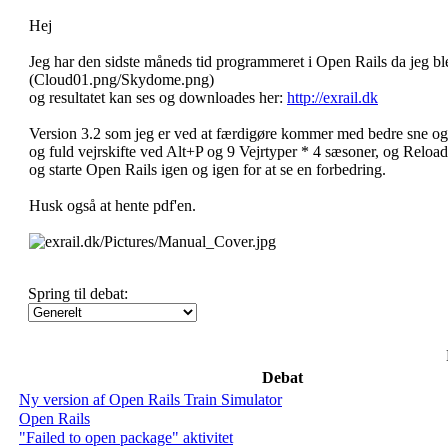
Hej
Jeg har den sidste måneds tid programmeret i Open Rails da jeg ble
(Cloud01.png/Skydome.png)
og resultatet kan ses og downloades her:
http://exrail.dk
Version 3.2 som jeg er ved at færdigøre kommer med bedre sne og 
og fuld vejrskifte ved Alt+P og 9 Vejrtyper * 4 sæsoner, og Reloa
og starte Open Rails igen og igen for at se en forbedring.
Husk også at hente pdf'en.
Spring til debat:
Debat
Ny version af Open Rails Train Simulator
Open Rails
"Failed to open package" aktivitet