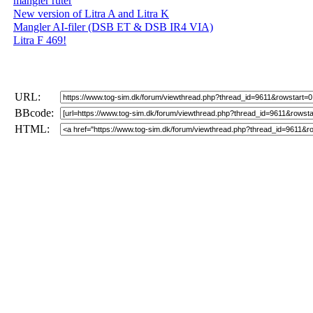
mangler ruter
New version of Litra A and Litra K
Mangler AI-filer (DSB ET & DSB IR4 VIA)
Litra F 469!
URL:
BBcode:
HTML: