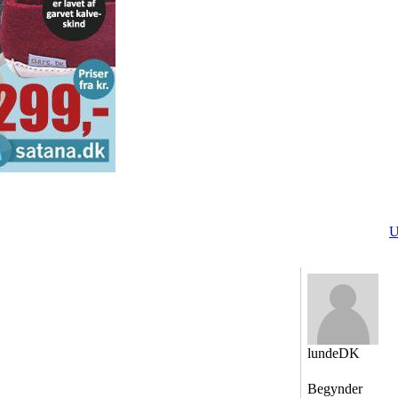
U
lundeDK
Begynder