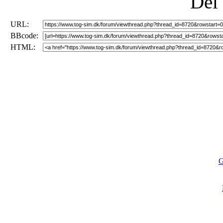
Del
URL:
BBcode:
HTML:
G