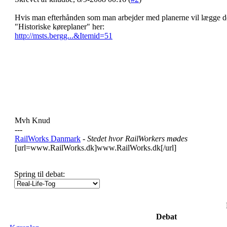
Hvis man efterhånden som man arbejder med planerne vil lægge dem
"Historiske køreplaner" her:
http://msts.bergg...&Itemid=51
Mvh Knud
---
RailWorks Danmark
- Stedet hvor RailWorkers mødes
[url=www.RailWorks.dk]www.RailWorks.dk[/url]
Spring til debat:
Debat