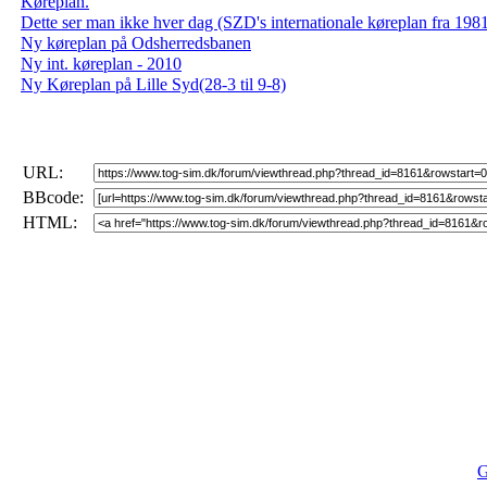
Køreplan.
Dette ser man ikke hver dag (SZD's internationale køreplan fra 198
Ny køreplan på Odsherredsbanen
Ny int. køreplan - 2010
Ny Køreplan på Lille Syd(28-3 til 9-8)
URL:
BBcode:
HTML:
G